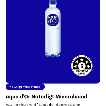
Mennesker og samfund
Innovation
Danonino
Skift region
YoPRO
Naturlight mineralvand
Nyheder
Aqua d’Or
Investorer
Specialiseret ernæring
Karriere
Naturligt Mineralvand
Aqua d’Or Naturligt Mineralvand
Naturligt mineralvand fra Aqua d’Or-kilden ved Brande i