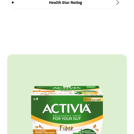
Health Star Rating
EN
EN
EN
EN