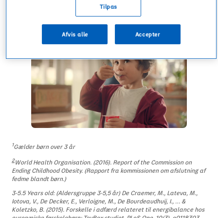
Tilpas
Fremme sundere valg
Afvis alle
Accepter
1
Gælder børn over 3 år
2
World Health Organisation. (2016). Report of the Commission on
Ending Childhood Obesity. (Rapport fra kommissionen om afslutning af
fedme blandt børn.)
3-5.5 Years old: (Aldersgruppe 3-5,5 år) De Craemer, M., Lateva, M.,
Iotova, V., De Decker, E., Verloigne, M., De Bourdeaudhuij, I., … &
Koletzko, B. (2015).
Forskelle i adfærd relateret til energibalance hos
europæiske førskolebørn: ToyBox-studiet
. PLoS One, 10(3), e0118303.