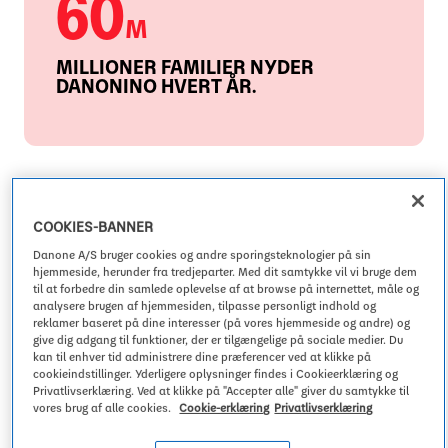
60
M
MILLIONER FAMILIER NYDER
DANONINO HVERT ÅR
.
Sunde vaner begynder i
COOKIES-BANNER
barndommen
Danone A/S bruger cookies og andre sporingsteknologier på sin
hjemmeside, herunder fra tredjeparter. Med dit samtykke vil vi bruge dem
1
til at forbedre din samlede oplevelse af at browse på internettet, måle og
Barndommen
er en særlig værdifuld periode til at skabe
analysere brugen af hjemmesiden, tilpasse personligt indhold og
tidlige daglige oplevelser, der danner grundlaget for sunde
reklamer baseret på dine interesser (på vores hjemmeside og andre) og
2
spisevaner gennem livet
. Med produkter, som børn elsker,
give dig adgang til funktioner, der er tilgængelige på sociale medier. Du
og som forældre trygt kan servere, støtter Danonino familier
kan til enhver tid administrere dine præferencer ved at klikke på
med mejeriprodukter i forskellige smagsvarianter og
cookieindstillinger. Yderligere oplysninger findes i Cookieerklæring og
farverige pakninger. Ved at gøre Danonino til en positiv
Privatlivserklæring. Ved at klikke på "Accepter alle" giver du samtykke til
madoplevelse og give børnene en chance for at være direkte
vores brug af alle cookies.
Cookie-erklæring
Privatlivserklæring
involveret, er de mere tilbøjelige til selv at træffe sundere
3
valg
.