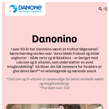
Main menu
Main menu
Main menu
Main menu
Du er i øjeblikket på
Danone global
Danonino
Gruppe
Mærker
Bæredygtighed
Investorer
Udforsk
Skift sprog
I over 50 år har Danonino været en trofast følgesvend i
børns hverdag verden over. Vores bløde friskost og milde
Essentielle mejeri- og plantebaserede produkter
English
Swedish
Forstå Danone
Vores tilgang
Om os
yoghurter – både rørte og drikkeklare – er beriget med
calcium og D-vitamin, som understøtter en sund
Mærker
knogleudvikling*. Så bliver det lidt nemmere for forældre at
Finnish
Danish
Actimel
give deres børn** en velsmagende og nærende snack
Danones strategi
Publikationer og begivenheder
Sundhed
Norwegian
Estonian
Activia
*Calcium og D-vitamin er nødvendige for børns normale vækst
og knogleudvikling.
Alpro
**For børn over 3 år.
Bæredygtighed
Lithuania
Latvia
Danone i marken
Aktionærer
Natur
Danette
Danio
Danone i Danmark
Vil du skifte hjemmeside?
Gæld og ratings