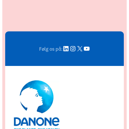
LinkedIn
Instagram
X
YouTube
Følg os på: