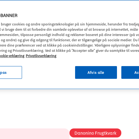
-BANNER
bruger cookies og andre sporingsteknologier på sin hjemmeside, herunder fra tredjep
 vi bruge dem til at forbedre din samlede oplevelse af at browse på internettet, måle
jemmesiden, tilpasse personligt indhold og reklamer baseret på dine interesser (på v
g andre) og give dig adgang til funktioner, der er tilgængelige på sociale medier. Du 
rere dine præferencer ved at klikke på cookieindstillinger. Yderligere oplysninger finde
ing og Privatlivserklæring. Ved at klikke på "Accepter alle" giver du samtykke til vores
okie-erklæring
Privatlivserklæring
lpas
Afvis alle
Ac
Danonino Frugtkvark