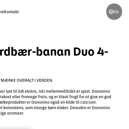
ere
Kontakt
EN
Du er i øjeblikket på
Danone global
ordbær-banan Duo 4-
Skift sprog
rnæring
Danone i Norge
English
Swedish
TMÆRKE OVERALT I VERDEN.
 action
meeting
r resources
Finnish
Danish
ar lyst til lidt ekstra, når mellemmåltidet er spist. Danonino
skost eller fromage frais, og er tilsat frugt for at give en god
ow carbon packaging system
lkeprodukter er Danonino også en kilde til calcium.
Norwegian
Estonian
t konsistens, som mange børn elsker. Desuden er Danonino
stige aromaer.
Lithuania
Latvia