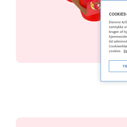
Danonino
Mennesker og samfund
YoPRO
Gæld og ratings
COOKIES
Promoting diversity and inclusion
Danone A/S 
samtykke vil
brugen af h
hjemmeside o
tid administ
Cookieerklær
cookies.
Co
Ti