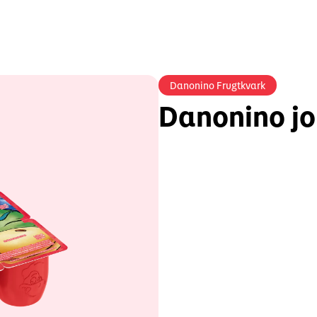
Danonino Frugtkvark
Danonino j