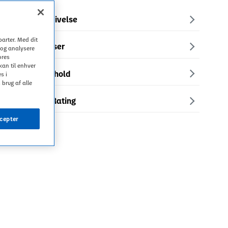
Produktbeskrivelse
Vil du skifte hjemmeside?
arter. Med dit
Skift region
Ingredienser
 og analysere
ores
kan til enhver
Næringsinnhold
s i
 brug af alle
Health Star Rating
cepter