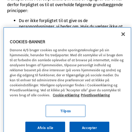
Mennesker og samfund
Innovation
Danonino
derfor forpligtet os til at overholde følgende grundlæggende
Skift region
principper:
YoPRO
Du er ikke forpligtet til at give os de
personoplysninger, vi beder om. Hvis du vælger ikke at
Naturlight mineralvand
Nyheder
give os de personoplysninger, vi beder om, kan vi dog
muligvis ikke levere visse tjenester eller produkter til
COOKIES-BANNER
dig.
Aqua d’Or
Vi indsamler og behandler kun dine data til de formål,
Danone A/S bruger cookies og andre sporingsteknologier på sin
hjemmeside, herunder fra tredjeparter. Med dit samtykke vil vi bruge dem
der er angivet i denne privatlivserklæring, eller til
Investorer
til at forbedre din samlede oplevelse af at browse på internettet, måle og
Specialiseret ernæring
specifikke formål, som vi deler med dig, og/eller som
analysere brugen af hjemmesiden, tilpasse personligt indhold og
du har givet samtykke til.
reklamer baseret på dine interesser (på vores hjemmeside og andre) og
Vi tilstræber at indsamle, behandle og bruge så få
give dig adgang til funktioner, der er tilgængelige på sociale medier. Du
personoplysninger som muligt.
kan til enhver tid administrere dine præferencer ved at klikke på
Karriere
Når vi indsamler dine personlige oplysninger,
cookieindstillinger. Yderligere oplysninger findes i Cookieerklæring og
Privatlivserklæring. Ved at klikke på "Accepter alle" giver du samtykke til
tilstræber vi at holde dem så nøjagtige og opdaterede
vores brug af alle cookies.
Cookie-erklæring
Privatlivserklæring
som muligt.
Hvis de personoplysninger, vi indsamler, ikke længere
er nødvendige til noget formål, og vi ikke er lovmæssigt
Tilpas
forpligtet til at opbevare dem, vil vi gøre vores bedste
for at slette, destruere eller permanent anonymisere
dem.
Afvis alle
Accepter