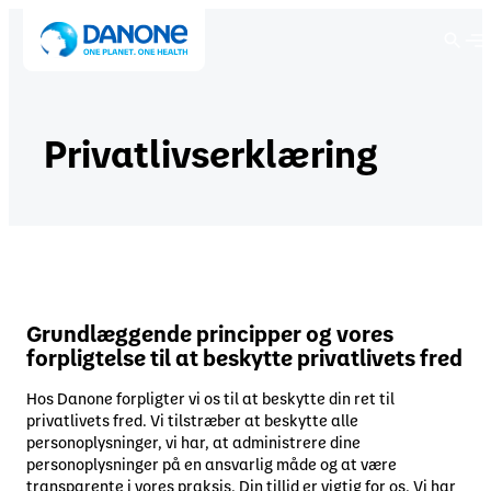
Main menu
Main menu
Main menu
Main menu
Du er i øjeblikket på
Danone global
Privatlivserklæring
Gruppe
Mærker
Bæredygtighed
Investorer
Udforsk
Skift sprog
Essentielle mejeri- og plantebaserede produkter
English
Swedish
Forstå Danone
Vores tilgang
Om os
Mærker
Finnish
Danish
Actimel
Danones strategi
Grundlæggende principper og vores
Publikationer og begivenheder
Sundhed
Norwegian
Estonian
forpligtelse til at beskytte privatlivets fred
Activia
Alpro
Bæredygtighed
Hos Danone forpligter vi os til at beskytte din ret til
Lithuania
Latvia
Danone i marken
Aktionærer
Natur
privatlivets fred. Vi tilstræber at beskytte alle
Danette
personoplysninger, vi har, at administrere dine
personoplysninger på en ansvarlig måde og at være
Danio
Danone i Danmark
transparente i vores praksis. Din tillid er vigtig for os. Vi har
Vil du skifte hjemmeside?
Gæld og ratings