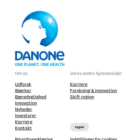
Om os
Vores andre hjemmesider
Udforsk
Karriere
Mærker
Forskning & innovation
Bæredygtighed
Skift region
Innovation
Nyheder
Investorer
Karriere
Kontakt
English
Privatlivserklæring
Indstillinger for cookies