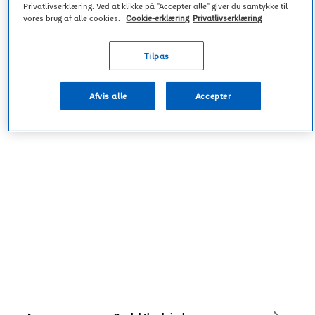
Mennesker og samfund
Innovation
Privatlivserklæring. Ved at klikke på "Accepter alle" giver du samtykke til
Danonino
vores brug af alle cookies.
Cookie-erklæring
Privatlivserklæring
Skift region
YoPRO
Tilpas
Chokoladebudding
Naturlight mineralvand
Nyheder
Danette chokoladebudding
Afvis alle
Accepter
Aqua d’Or
Dejlig chokoladebudding med fløde.
Investorer
Specialiseret ernæring
Karriere