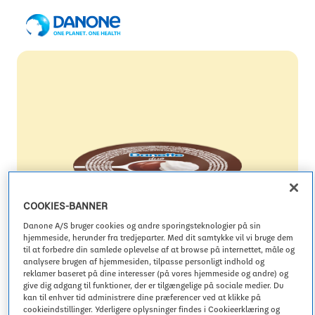
Main menu
Main menu
Main menu
Main menu
Du er i øjeblikket på
Danone global
Gruppe
Mærker
Bæredygtighed
Investorer
Udforsk
Skift sprog
Essentielle mejeri- og plantebaserede produkter
English
Swedish
Forstå Danone
Vores tilgang
Om os
Mærker
Finnish
Danish
Actimel
COOKIES-BANNER
Danones strategi
Publikationer og begivenheder
Sundhed
Norwegian
Estonian
Danone A/S bruger cookies og andre sporingsteknologier på sin
Activia
hjemmeside, herunder fra tredjeparter. Med dit samtykke vil vi bruge dem
til at forbedre din samlede oplevelse af at browse på internettet, måle og
Alpro
Bæredygtighed
Lithuania
Latvia
Danone i marken
analysere brugen af hjemmesiden, tilpasse personligt indhold og
Aktionærer
Natur
reklamer baseret på dine interesser (på vores hjemmeside og andre) og
Danette
give dig adgang til funktioner, der er tilgængelige på sociale medier. Du
kan til enhver tid administrere dine præferencer ved at klikke på
Danio
Danone i Danmark
cookieindstillinger. Yderligere oplysninger findes i Cookieerklæring og
Vil du skifte hjemmeside?
Gæld og ratings